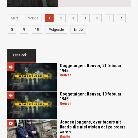
Start
Vorige
1
2
3
4
5
6
7
8
9
10
Volgende
Einde
Lees ook...
Ooggetuigen: Reuver, 21 februari
1945
reuver
Ooggetuigen: Reuver, 10 februari
1945
reuver
Joodse jongens, over broers uit
Baarlo die niet wisten dat ze broers
waren
baarlo