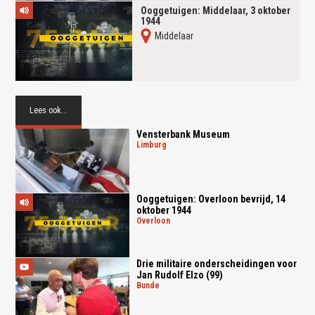
Ooggetuigen: Middelaar, 3 oktober
1944
Middelaar
Lees ook...
Ven­ster­bank Mu­se­um
limburg
Ooggetuigen: Overloon bevrijd, 14
oktober 1944
overloon
Drie militaire onderscheidingen voor
Jan Rudolf Elzo (99)
bunde