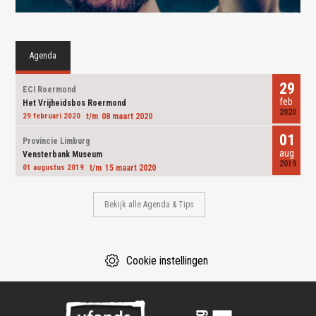
Agenda
29
ECI Roermond
feb
Het Vrij­heids­bos Roer­mond
2020
29 februari 2020
08 maart 2020
01
Provincie Limburg
aug
Ven­ster­bank Mu­se­um
2019
01 augustus 2019
15 maart 2020
Bekijk alle Agenda & Tips
Cookie instellingen