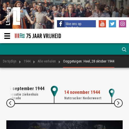
like ons op
facebook
De tijdlijn
1944
Alle verhalen
Ooggetuigen: Heel, 28 oktober 1944
25 september 1944
16 
14 november 1944
Evacuatie ziekenhuis
Bevr
Kerkrade
Nutcracker Nederweert
Limb