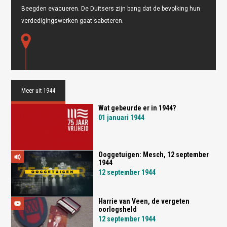
Beegden evacueren. De Duitsers zijn bang dat de bevolking hun
Oops! Something went
verdedigingswerken gaat saboteren.
wrong.
This page didn't load Google Maps correctly. See the
JavaScript console for technical details.
Meer uit 1944
Wat gebeurde er in 1944?
01 januari 1944
Ooggetuigen: Mesch, 12 september
1944
12 september 1944
Harrie van Veen, de vergeten
oorlogsheld
12 september 1944