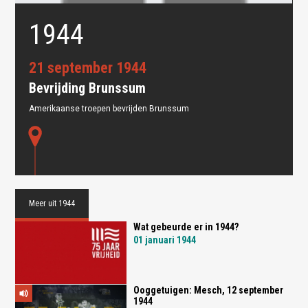
1944
21 september 1944
Bevrijding Brunssum
Amerikaanse troepen bevrijden Brunssum
Oops! Something went
wrong.
This page didn't load Google Maps correctly. See the
JavaScript console for technical details.
Meer uit 1944
Wat gebeurde er in 1944?
01 januari 1944
Ooggetuigen: Mesch, 12 september
1944