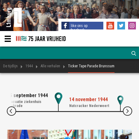
like ons op
facebook
De tijdlijn
1944
Alle verhalen
Ticker Tape Parade Brunssum
25 september 1944
16 
14 november 1944
Evacuatie ziekenhuis
Bevr
Kerkrade
Nutcracker Nederweert
Limb