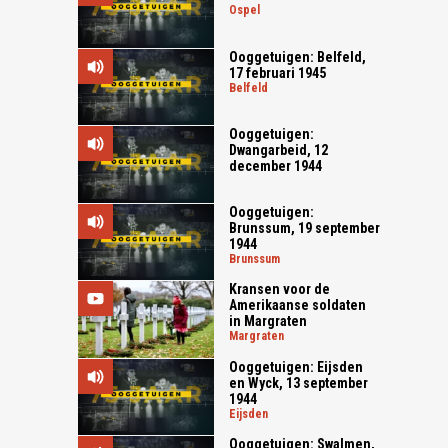
ospel
Ooggetuigen: Belfeld,
17 februari 1945
belfeld
Ooggetuigen:
Dwangarbeid, 12
december 1944
Ooggetuigen:
Brunssum, 19 september
1944
brunssum
Kransen voor de
Amerikaanse soldaten
in Margraten
margraten
Ooggetuigen: Eijsden
en Wyck, 13 september
1944
eijsden
Ooggetuigen: Swalmen,