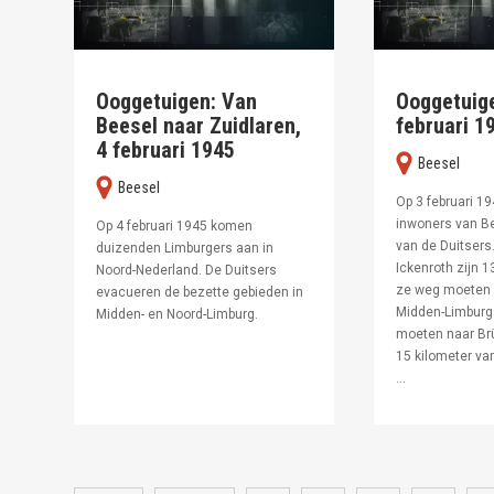
Ooggetuigen: Van
Ooggetuige
Beesel naar Zuidlaren,
februari 1
4 februari 1945
Beesel
Beesel
Op 3 februari 1
inwoners van B
Op 4 februari 1945 komen
van de Duitsers
duizenden Limburgers aan in
Ickenroth zijn 1
Noord-Nederland. De Duitsers
ze weg moeten 
evacueren de bezette gebieden in
Midden-Limbur
Midden- en Noord-Limburg.
moeten naar Br
15 kilometer va
...