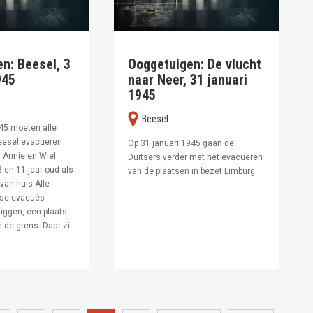
n: Beesel, 3
Ooggetuigen: De vlucht
945
naar Neer, 31 januari
1945
Beesel
945 moeten alle
eesel evacueren
Op 31 januari 1945 gaan de
. Annie en Wiel
Duitsers verder met het evacueren
3 en 11 jaar oud als
van de plaatsen in bezet Limburg.
van huis:Alle
gse evacués
üggen, een plaats
n de grens. Daar zi